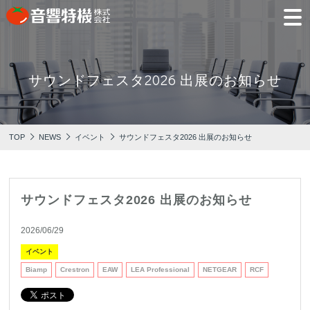
JP
EN
サウンドフェスタ2026 出展のお知らせ
PRODUCTS
CONCEPT
⾳
会
モ
営
会
採
PRODUCTS
CONCEPT
COMPANY
製品情報
⾳響特機の特長
響
社
デ
業
社
用
TOP
NEWS
イベント
サウンドフェスタ2026 出展のお知らせ
特
概
ル
所
沿
情
機
要
ル
革
報
PICK UP
TRAINING
の
ー
製品情報
⾳響特機の特長
企業情報
特
ム
特選情報
トレーニング
長
サウンドフェスタ2026 出展のお知らせ
NEWS
COMPANY
新着情報
2026/06/29
企業情報
イベント
Biamp
Crestron
EAW
LEA Professional
NETGEAR
RCF
REPAIR
AV TOMATO
CONTACT