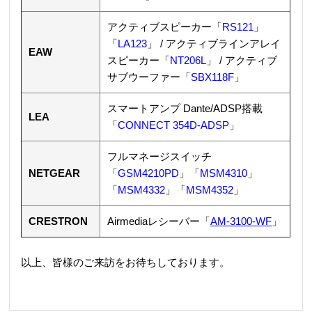
アクティブスピーカー「
RS121
」
「
LA123
」 / アクティブラインアレイ
EAW
スピーカー「
NT206L
」 / アクティブ
サブウーファー「
SBX118F
」
スマートアンプ Dante/ADSP搭載
LEA
「
CONNECT 354D-ADSP
」
フルマネージスイッチ
NETGEAR
「
GSM4210PD
」「
MSM4310
」
「
MSM4332
」「
MSM4352
」
CRESTRON
Airmediaレシーバー「
AM-3100-WF
」
以上、皆様のご来訪をお待ちしております。