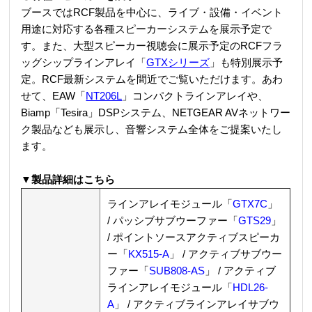
ブースではRCF製品を中心に、ライブ・設備・イベント
用途に対応する各種スピーカーシステムを展示予定で
す。また、大型スピーカー視聴会に展示予定のRCFフラ
ッグシップラインアレイ「
GTXシリーズ
」も特別展示予
定。RCF最新システムを間近でご覧いただけます。あわ
せて、EAW「
NT206L
」コンパクトラインアレイや、
Biamp「Tesira」DSPシステム、NETGEAR AVネットワー
ク製品なども展示し、音響システム全体をご提案いたし
ます。
▼製品詳細はこちら
ラインアレイモジュール「
GTX7C
」
/ パッシブサブウーファー「
GTS29
」
/ ポイントソースアクティブスピーカ
ー「
KX515-A
」 / アクティブサブウー
ファー「
SUB808-AS
」 / アクティブ
ラインアレイモジュール「
HDL26-
A
」 / アクティブラインアレイサブウ