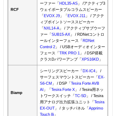
ーファー「
HDL35-AS
」 /アクティブ3
RCF
ウェイポータブルコラムスピーカー
「
EVOX J9
」「
EVOX J11
」 / アクテ
ィブポイントソーススピーカー
「
NXL14-A
」 / アクティブサブウーフ
ァー「
SUB15-AX
」 / RDNetコントロ
ールインターフェース「
RDNet
Control 2
」 / USBオーディオインター
フェース「
TRK PRO 1
」 / DSP搭載
クラスDパワーアンプ「
XPS16KD
」
シーリングスピーカー「
DX-IC4
」 /
サーフェスマウントスピーカー「
EX-
S6-CM
」 / DSP「
Tesira Forte AVB
AI
」「
Tesira Forte X
」 / Tesira用ネッ
Biamp
トワークスイッチ「
TC-5D
」 / Tesira
用アナログ出力拡張ユニット「
Tesira
EX-OUT
」 / タッチパネル「
Apprimo
Touch 8i
」