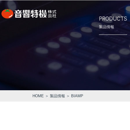
PRODUCTS
製品情報
⾳響特機の
会社概要
PRODUCTS
CONCEPT
COMPANY
製品情報
⾳響特機の特長
企業情報
HOME
＞
製品情報
＞ BIAMP