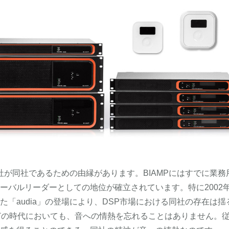
には同社が同社であるための由縁があります。BIAMPにはすでに業
ーバルリーダーとしての地位が確立されています。特に2002
「audia」の登場により、DSP市場における同社の存在は揺
はどの時代においても、音への情熱を忘れることはありません。