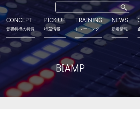
CONCEPT
PICK UP
TRAINING
NEWS
⾳響特機の特長
特選情報
トレーニング
新着情報
特長
モデルルーム
営業所
会社沿革
BIAMP