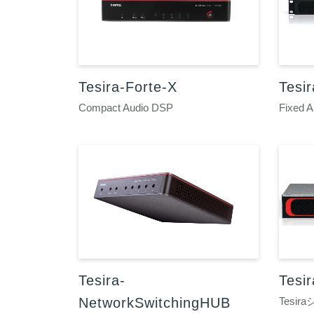
Tesira-Forte-X
Tesir
Compact Audio DSP
Fixed 
Tesira-
Tesi
NetworkSwitchingHUB
Tesi