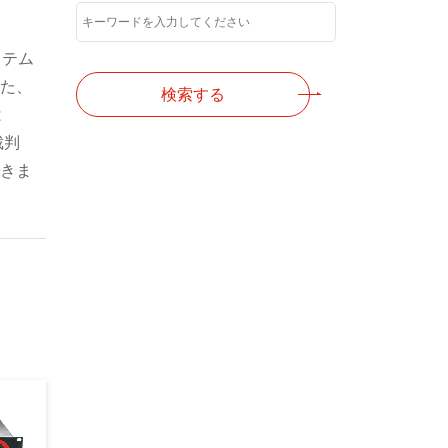
ステム
た、
検索する
は
裁判
きま
。