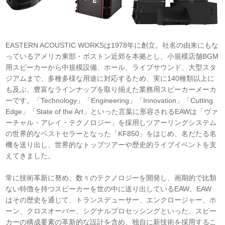
REQUEST
修理依頼
総合カタログ
お問合せ
EASTERN ACOUSTIC WORKSは1978年に創立。社名の由来にもな
っているアメリカ東部・ボストン近郊を本拠とし、小規模店舗BGM
用スピーカーから中規模設備、ホール、ライブサウンド、大型スタ
ジアムまで、多種多様な用途に対応するため、実に140種類以上に
も及ぶ、豊富なラインナップを取り揃えた業務用スピーカーメーカ
ーです。「Technology」「Engineering」「Innovation」「Cutting
Edge」「State of the Art」といった言葉に形容されるEAWは「ヴァ
ーチャル・アレイ・テクノロジー」を採用しツアーリングシステム
の世界的なベストセラーとなった「KF850」をはじめ、名だたる名
機を送り出し、世界的なトップツアーや歴史的ライブイベントを支
えてきました。
常に技術革新に努め、数々のテクノロジーを開発し、画期的で比類
ない特徴を持つスピーカーを世の中に送り出しているEAW。EAW
はその歴史を通じて、トランスデューサー、エンクロージャー、ホ
ーン、クロスオーバー、シグナルプロセッシングといった、スピー
カーの構成要素の革新的な設計を含め、独自に新技術を採用するこ