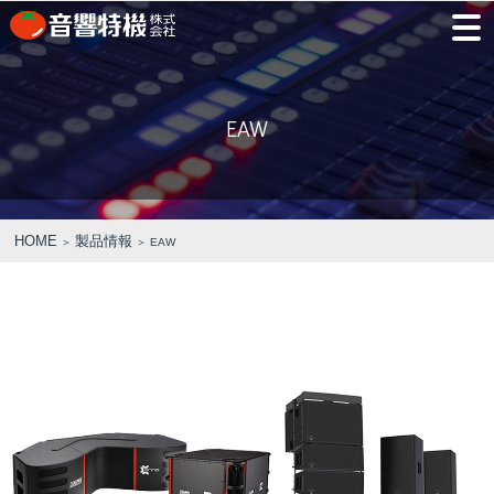
JP
EN
EAW
PRODUCTS
CONCEPT
⾳
会
モ
営
会
採
PRODUCTS
CONCEPT
COMPANY
製品情報
⾳響特機の特長
響
社
デ
業
社
用
特
概
ル
所
沿
情
機
要
ル
革
報
HOME
製品情報
＞
＞ EAW
PICK UP
TRAINING
の
ー
製品情報
⾳響特機の特長
企業情報
特
ム
特選情報
トレーニング
長
NEWS
COMPANY
新着情報
企業情報
REPAIR
AV TOMATO
CONTACT