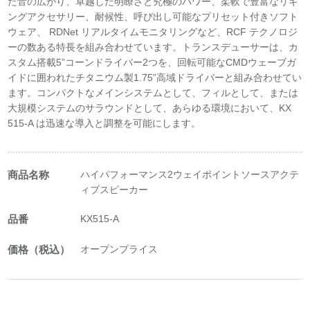
た音の広がり、卓越した明瞭さと究極のパワー、柔軟で豊富なリギ
ングアクセサリー、耐候性、呼び出し可能なプリセット付きソフト
ウェア、 RDNet リアルタイムモニタリングなど、RCF テクノロジ
ーの数ある特長を組み合わせています。トランスデューサーは、カ
スタム搭載5”コーンドライバー2つを、回転可能なCMDウェーブガ
イドに囲われたチタニウム製1.75”高域ドライバーと組み合わせてい
ます。コンパクトなメインシステムとして、フィルとして、または
大規模システムのサラウンドとして、あらゆる環境において、KX
515-A は迅速な導入と調整を可能にします。
商品名称
ハイパフォーマンス2ウェイポイントソースアクテ
ィブスピーカー
品番
KX515-A
価格（税込）
オープンプライス