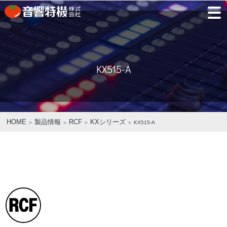
JP
EN
KX515-A
PRODUCTS
CONCEPT
⾳
会
モ
営
会
採
PRODUCTS
CONCEPT
COMPANY
製品情報
⾳響特機の特長
響
社
デ
業
社
用
特
概
ル
所
沿
情
機
要
ル
革
報
PICK UP
TRAINING
の
ー
製品情報
⾳響特機の特長
企業情報
HOME
製品情報
RCF
KXシリーズ
＞
＞
＞
＞ KX515-A
特
ム
特選情報
トレーニング
長
NEWS
COMPANY
新着情報
企業情報
REPAIR
AV TOMATO
CONTACT