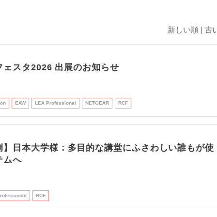
新しい順 |
古
ェスタ2026 出展のお知らせ
ron
EAW
LEA Professional
NETGEAR
RCF
例】日本大学様：多目的な講堂にふさわしい誰もが使
テムへ
rofessional
RCF