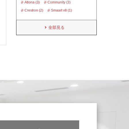
Atlona (3)
Community (3)
Crestron (2)
Smaart v8 (1)
全部見る