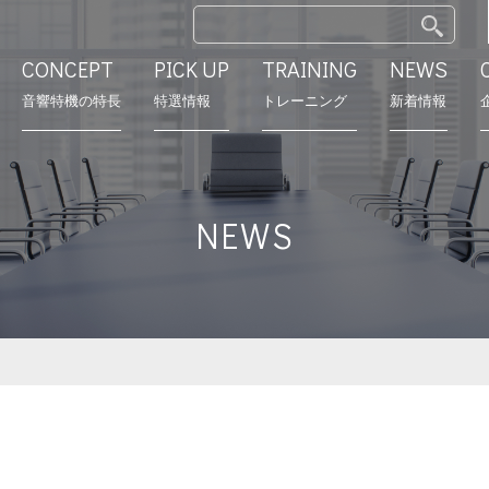
CONCEPT
PICK UP
TRAINING
NEWS
⾳響特機の特長
特選情報
トレーニング
新着情報
特長
モデルルーム
営業所
会社沿革
NEWS