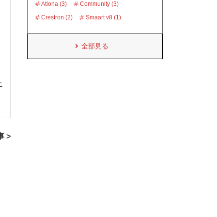
Atlona (3)
Community (3)
Crestron (2)
Smaart v8 (1)
全部見る
上
 >