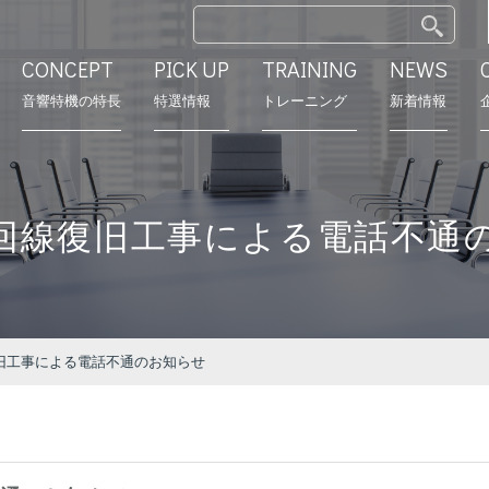
CONCEPT
PICK UP
TRAINING
NEWS
⾳響特機の特長
特選情報
トレーニング
新着情報
特長
モデルルーム
営業所
会社沿革
回線復旧工事による電話不通
旧工事による電話不通のお知らせ