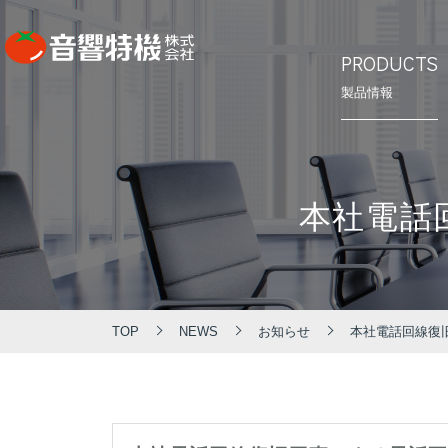
PRODUCTS
製品情報
⾳響特機の
会社概要
PRODUCTS
CONCEPT
COMPANY
本社電話
製品情報
⾳響特機の特長
企業情報
TOP
NEWS
お知らせ
本社電話回線復