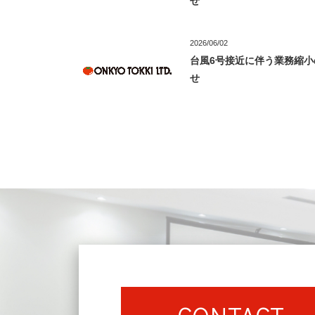
せ
2026/06/02
台風6号接近に伴う業務縮小
せ