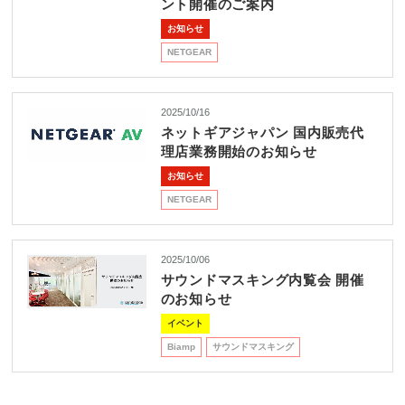
REQUEST
ント開催のご案内
お知らせ
修理依頼
総合カタログ
お問合せ
NETGEAR
2025/10/16
ネットギアジャパン 国内販売代
理店業務開始のお知らせ
お知らせ
NETGEAR
2025/10/06
サウンドマスキング内覧会 開催
のお知らせ
イベント
Biamp
サウンドマスキング