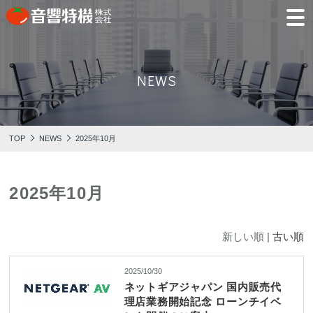
JP
EN
NEWS
PRODUCTS
CONCEPT
⾳
会
モ
営
会
採
PRODUCTS
CONCEPT
COMPANY
製品情報
⾳響特機の特長
響
社
デ
業
社
用
TOP
NEWS
2025年10月
特
概
ル
所
沿
情
機
要
ル
革
報
PICK UP
TRAINING
の
ー
製品情報
⾳響特機の特長
企業情報
特
ム
特選情報
トレーニング
長
2025年10月
NEWS
COMPANY
新着情報
企業情報
新しい順 |
古い順
2025/10/30
ネットギアジャパン 国内販売代
REPAIR
AV TOMATO
CONTACT
理店業務開始記念 ローンチイベ