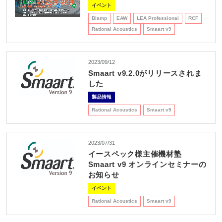
REQUEST
イベント
修理依頼
総合カタログ
お問合せ
Biamp
EAW
LEA Professional
RCF
Rational Acoustics
Smaart v9
2023/09/12
Smaart v9.2.0がリリースされま
した
製品情報
Rational Acoustics
Smaart v9
2023/07/31
イースペック様主催機材塾
Smaart v9 オンラインセミナーの
お知らせ
イベント
Rational Acoustics
Smaart v9