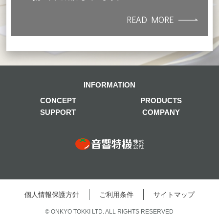
READ MORE
INFORMATION
CONCEPT
PRODUCTS
SUPPORT
COMPANY
個⼈情報保護⽅針
ご利⽤条件
サイトマップ
© ONKYO TOKKI LTD. ALL RIGHTS RESERVED