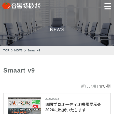
JP
EN
NEWS
PRODUCTS
CONCEPT
⾳
会
モ
営
会
採
PRODUCTS
CONCEPT
COMPANY
製品情報
⾳響特機の特長
響
社
デ
業
社
用
TOP
NEWS
Smaart v9
特
概
ル
所
沿
情
機
要
ル
革
報
PICK UP
TRAINING
の
ー
製品情報
⾳響特機の特長
企業情報
特
ム
特選情報
トレーニング
長
Smaart v9
NEWS
COMPANY
新着情報
企業情報
新しい順 |
古い順
2026/02/18
四国プロオーディオ機器展⽰会
REPAIR
AV TOMATO
CONTACT
2026に出展いたします