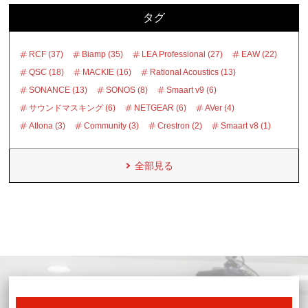
タグ
RCF (37)
Biamp (35)
LEA Professional (27)
EAW (22)
QSC (18)
MACKIE (16)
Rational Acoustics (13)
SONANCE (13)
SONOS (8)
Smaart v9 (6)
サウンドマスキング (6)
NETGEAR (6)
AVer (4)
Atlona (3)
Community (3)
Crestron (2)
Smaart v8 (1)
全部見る