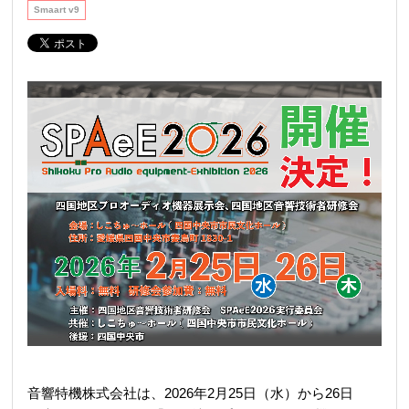
REQUEST
Smaart v9
修理依頼
総合カタログ
お問合せ
音響特機株式会社は、
2026年2月25日（水）から26日