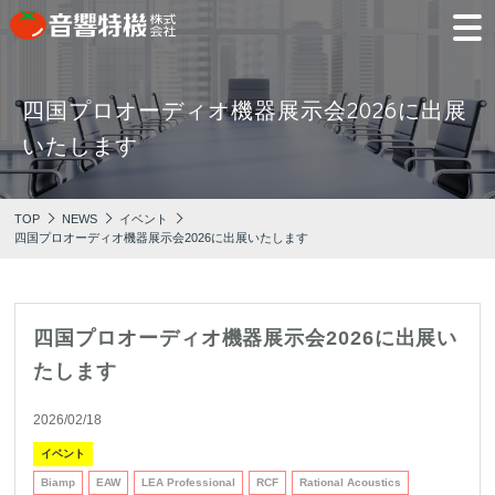
四国プロオーディオ機器展⽰会2026に出展
JP
EN
いたします
PRODUCTS
CONCEPT
⾳
会
モ
営
会
採
PRODUCTS
CONCEPT
COMPANY
製品情報
⾳響特機の特長
響
社
デ
業
社
用
TOP
NEWS
イベント
特
概
ル
所
沿
情
四国プロオーディオ機器展⽰会2026に出展いたします
機
要
ル
革
報
PICK UP
TRAINING
の
ー
製品情報
⾳響特機の特長
企業情報
特
ム
特選情報
トレーニング
長
NEWS
COMPANY
四国プロオーディオ機器展⽰会2026に出展い
新着情報
たします
企業情報
2026/02/18
イベント
REPAIR
AV TOMATO
CONTACT
Biamp
EAW
LEA Professional
RCF
Rational Acoustics