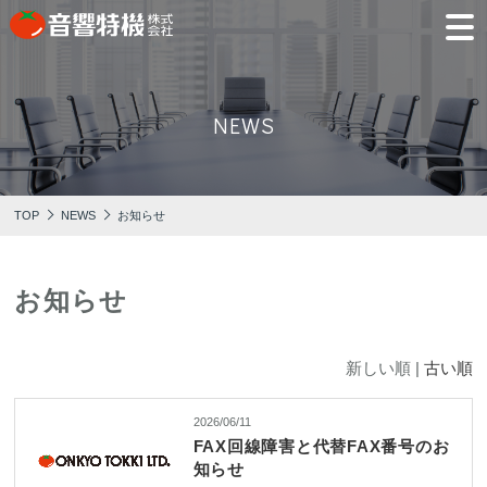
JP
EN
NEWS
PRODUCTS
CONCEPT
⾳
会
モ
営
会
採
PRODUCTS
CONCEPT
COMPANY
製品情報
⾳響特機の特長
響
社
デ
業
社
用
TOP
NEWS
お知らせ
特
概
ル
所
沿
情
機
要
ル
革
報
PICK UP
TRAINING
の
ー
製品情報
⾳響特機の特長
企業情報
特
ム
特選情報
トレーニング
長
お知らせ
NEWS
COMPANY
新着情報
企業情報
新しい順 |
古い順
2026/06/11
FAX回線障害と代替FAX番号のお
REPAIR
AV TOMATO
CONTACT
知らせ