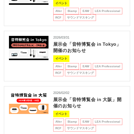
REQUEST
イベント
修理依頼
総合カタログ
お問合せ
AVer
Biamp
EAW
LEA Professional
RCF
サウンドマスキング
2026/03/31
展示会「音特博覧会 in Tokyo」
開催のお知らせ
イベント
AVer
Biamp
EAW
LEA Professional
RCF
サウンドマスキング
2026/02/02
展示会「音特博覧会 in 大阪」開
催のお知らせ
イベント
AVer
Biamp
EAW
LEA Professional
RCF
サウンドマスキング