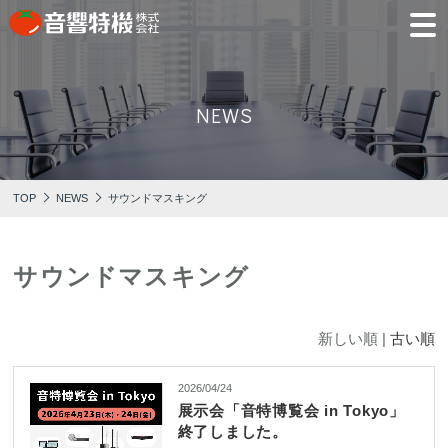
JP
EN
NEWS
PRODUCTS
CONCEPT
⾳
会
モ
営
会
採
PRODUCTS
CONCEPT
COMPANY
製品情報
⾳響特機の特長
響
社
デ
業
社
用
TOP
NEWS
サウンドマスキング
特
概
ル
所
沿
情
機
要
ル
革
報
PICK UP
TRAINING
の
ー
製品情報
⾳響特機の特長
企業情報
特
ム
特選情報
トレーニング
長
サウンドマスキング
NEWS
COMPANY
新着情報
企業情報
新しい順 |
古い順
2026/04/24
展示会「音特博覧会 in Tokyo」
REPAIR
AV TOMATO
CONTACT
終了しました。