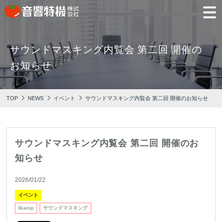
サウンドマスキング内覧会 第二回 開催の
JP
EN
お知らせ
PRODUCTS
CONCEPT
⾳
会
モ
営
会
採
PRODUCTS
CONCEPT
COMPANY
製品情報
⾳響特機の特長
響
社
デ
業
社
用
TOP
NEWS
イベント
サウンドマスキング内覧会 第二回 開催のお知らせ
特
概
ル
所
沿
情
機
要
ル
革
報
PICK UP
TRAINING
の
ー
製品情報
⾳響特機の特長
企業情報
特
ム
特選情報
トレーニング
長
サウンドマスキング内覧会 第二回 開催のお
NEWS
COMPANY
知らせ
新着情報
企業情報
2026/01/22
イベント
Biamp
サウンドマスキング
REPAIR
AV TOMATO
CONTACT