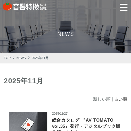
JP
EN
NEWS
PRODUCTS
CONCEPT
⾳
会
モ
営
会
採
PRODUCTS
CONCEPT
COMPANY
製品情報
⾳響特機の特長
響
社
デ
業
社
用
TOP
NEWS
2025年11月
特
概
ル
所
沿
情
機
要
ル
革
報
PICK UP
TRAINING
の
ー
製品情報
⾳響特機の特長
企業情報
特
ム
特選情報
トレーニング
長
2025年11月
NEWS
COMPANY
新着情報
企業情報
新しい順 |
古い順
2025/11/27
総合カタログ 『AV TOMATO
REPAIR
AV TOMATO
CONTACT
vol.35』発行・デジタルブック版