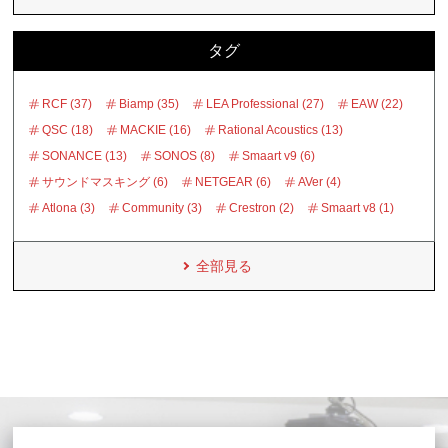
タグ
RCF (37)
Biamp (35)
LEA Professional (27)
EAW (22)
QSC (18)
MACKIE (16)
Rational Acoustics (13)
SONANCE (13)
SONOS (8)
Smaart v9 (6)
サウンドマスキング (6)
NETGEAR (6)
AVer (4)
Atlona (3)
Community (3)
Crestron (2)
Smaart v8 (1)
全部見る