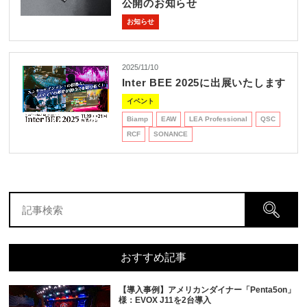
REQUEST
公開のお知らせ
お知らせ
修理依頼
総合カタログ
お問合せ
2025/11/10
Inter BEE 2025に出展いたします
イベント
Biamp
EAW
LEA Professional
QSC
RCF
SONANCE
おすすめ記事
【導入事例】アメリカンダイナー「Penta5on」
様：EVOX J11を2台導入