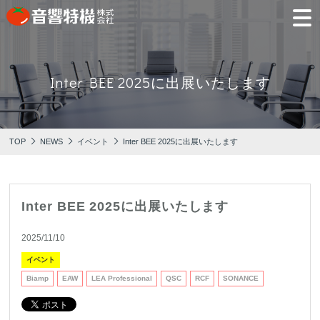
JP
EN
Inter BEE 2025に出展いたします
PRODUCTS
CONCEPT
⾳
会
モ
営
会
採
PRODUCTS
CONCEPT
COMPANY
製品情報
⾳響特機の特長
響
社
デ
業
社
用
TOP
NEWS
イベント
Inter BEE 2025に出展いたします
特
概
ル
所
沿
情
機
要
ル
革
報
PICK UP
TRAINING
の
ー
製品情報
⾳響特機の特長
企業情報
特
ム
特選情報
トレーニング
長
Inter BEE 2025に出展いたします
NEWS
COMPANY
新着情報
2025/11/10
企業情報
イベント
Biamp
EAW
LEA Professional
QSC
RCF
SONANCE
REPAIR
AV TOMATO
CONTACT