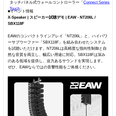
タッチパネル式ウォールコントローラー「
Connect Series
Touch
」
■イベント情報
X-Speaker | スピーカー試聴デモ | EAW - NT206L /
SBX118F
EAWのコンパクトラインアレイ「NT206L」と、ハイパワ
ーサブウーファー「SBX118F」を組み合わせたシステム
を試聴いただけます。NT206Lは高精度な指向性制御と自
然な音質を両立し、幅広い用途に対応。SBX118Fは深み
のある低域を提供し、迫力あるサウンドを実現します。
ぜひ、EAWならではの音響性能をご体感ください。