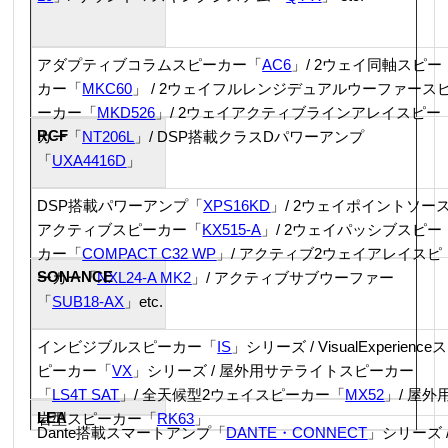
アダプティブコラムスピーカー「
AC6
」/ 2ウェイ同軸スピー
カー「
MKC60
」 / 2ウェイフルレンジデュアルウーファース
ーカー「
MKD526
」/
2ウェイアクティブラインアレイスピー
RCF
カー
「
NT206L
」/ DSP搭載クラスDパワーアンプ
「
UXA4416D
」
DSP搭載パワーアンプ「
XPS16KD
」/
2ウェイポイントソー
アクティブスピーカー「
KX515-A
」/
2ウェイパッシブスピー
カー「
COMPACT C32 WP
」/ アクティブ2ウェイアレイスピ
SONANCE
ーカー「
NXL24-A MK2
」/ アクティブサブウーファー
「
SUB18-AX
」etc.
インビジブルスピーカー「
IS
」シリーズ / VisualExperienceス
ピーカー「
VX
」シリーズ / 屋外用サテライトスピーカー
「
LS4T SAT
」/ 全天候型2ウェイスピーカー「
MX52
」/ 屋外
LEA
岩型スピーカー「
RK63
」
Dante搭載スマートアンプ「
DANTE・CONNECT
」シリーズ 