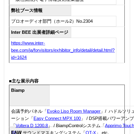
弊社ブース情報
プロオーディオ部門（ホール2）No.2304
Inter BEE 出展者詳細ページ
https://www.inter-
bee.com/ja/forvisitors/exhibitor_info/detail/detail.html?
id=1624
■
主な展示内容
Biamp
会議予約パネル「
Evoko Liso Room Manager
」/ ハドルソリ
ーション「
Easy Connect MPX 100
」 / DSP搭載パワーアン
「
Voltera D 1200.8
」 / BiampControlシステム「
Apprimo Touc
EAW
10
」/ サウンドマスキングシステム「
QT-X
」 etc.