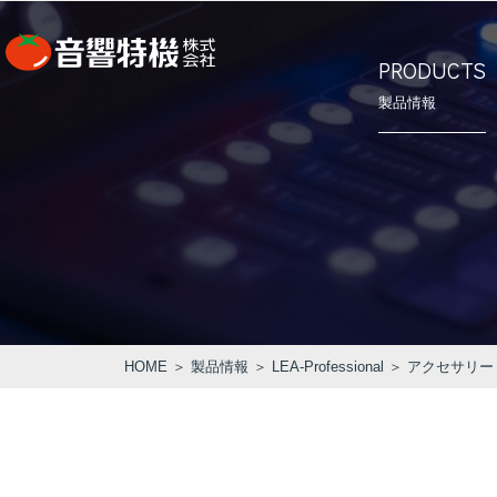
PRODUCTS
製品情報
⾳響特機の
会社概要
PRODUCTS
CONCEPT
COMPANY
製品情報
⾳響特機の特長
企業情報
HOME
＞
製品情報
＞
LEA-Professional
＞
アクセサリー