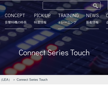
CONCEPT
PICK UP
TRAINING
NEWS
⾳響特機の特長
特選情報
トレーニング
新着情報
特長
モデルルーム
営業所
会社沿革
Connect Series Touch
（LEA）
＞ Connect Series Touch