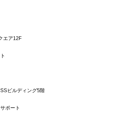
クエア12F
ート
CSSビルディング5階
術サポート