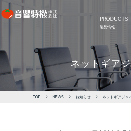
PRODUCTS
製品情報
⾳響特機の
会社概要
PRODUCTS
CONCEPT
COMPANY
ネットギアジ
製品情報
⾳響特機の特長
企業情報
TOP
NEWS
お知らせ
ネットギアジャ