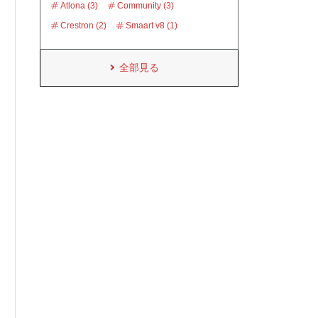
Atlona (3)
Community (3)
Crestron (2)
Smaart v8 (1)
全部見る
シ
ま