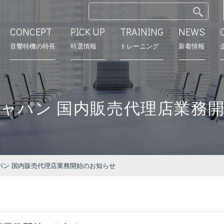
CONCEPT
PICK UP
TRAINING
NEWS
⾳響特機の特長
特選情報
トレーニング
新着情報
特長
モデルルーム
営業所
会社沿革
ャパン 国内販売代理店業務
パン 国内販売代理店業務開始のお知らせ