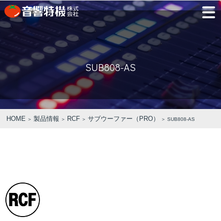
JP
EN
SUB808-AS
PRODUCTS
CONCEPT
⾳
会
モ
営
会
採
PRODUCTS
CONCEPT
COMPANY
製品情報
⾳響特機の特長
響
社
デ
業
社
用
特
概
ル
所
沿
情
機
要
ル
革
報
PICK UP
TRAINING
の
ー
製品情報
⾳響特機の特長
企業情報
HOME
製品情報
RCF
サブウーファー（PRO）
＞
＞
＞
＞ SUB808-AS
特
ム
特選情報
トレーニング
長
NEWS
COMPANY
新着情報
企業情報
REPAIR
AV TOMATO
CONTACT