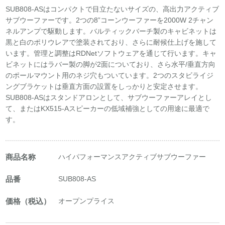
SUB808-ASはコンパクトで目立たないサイズの、高出力アクティブ
サブウーファーです。2つの8”コーンウーファーを2000W 2チャン
ネルアンプで駆動します。バルティックバーチ製のキャビネットは
黒と白のポリウレアで塗装されており、さらに耐候仕上げを施して
います。管理と調整はRDNetソフトウェアを通じて行います。キャ
ビネットにはラバー製の脚が2面についており、さら水平/垂直方向
のポールマウント用のネジ穴もついています。2つのスタビライジ
ングブラケットは垂直方面の設置をしっかりと安定させます。
SUB808-ASはスタンドアロンとして、サブウーファーアレイとし
て、またはKX515-Aスピーカーの低域補強としての用途に最適で
す。
商品名称
ハイパフォーマンスアクティブサブウーファー
品番
SUB808-AS
価格（税込）
オープンプライス