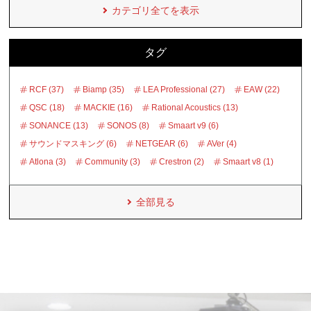
カテゴリ全てを表示
タグ
RCF (37)
Biamp (35)
LEA Professional (27)
EAW (22)
QSC (18)
MACKIE (16)
Rational Acoustics (13)
SONANCE (13)
SONOS (8)
Smaart v9 (6)
サウンドマスキング (6)
NETGEAR (6)
AVer (4)
Atlona (3)
Community (3)
Crestron (2)
Smaart v8 (1)
全部見る