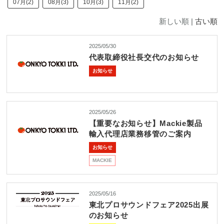
REQUEST
07月(2)
08月(3)
10月(3)
11月(2)
修理依頼
総合カタログ
お問合せ
新しい順 |
古い順
2025/05/30
代表取締役社長交代のお知らせ
お知らせ
2025/05/26
【重要なお知らせ】Mackie製品
輸入代理店業務移管のご案内
お知らせ
MACKIE
2025/05/16
東北プロサウンドフェア2025出展
のお知らせ