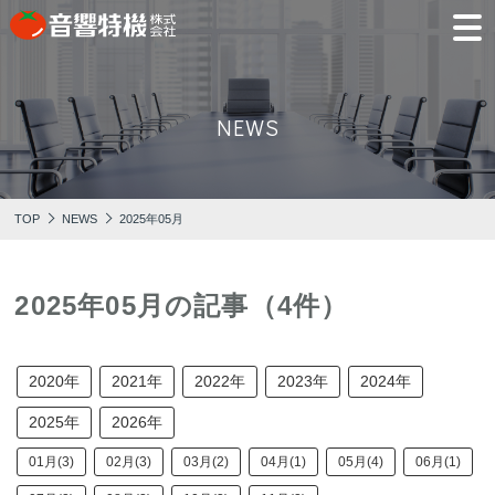
JP
EN
NEWS
PRODUCTS
CONCEPT
⾳
会
モ
営
会
採
PRODUCTS
CONCEPT
COMPANY
製品情報
⾳響特機の特長
響
社
デ
業
社
用
TOP
NEWS
2025年05月
特
概
ル
所
沿
情
機
要
ル
革
報
PICK UP
TRAINING
の
ー
製品情報
⾳響特機の特長
企業情報
特
ム
特選情報
トレーニング
長
2025年05月の記事（4件）
NEWS
COMPANY
新着情報
企業情報
2020年
2021年
2022年
2023年
2024年
2025年
2026年
01月(3)
02月(3)
03月(2)
04月(1)
05月(4)
06月(1)
REPAIR
AV TOMATO
CONTACT