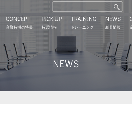
CONCEPT
PICK UP
TRAINING
NEWS
⾳響特機の特長
特選情報
トレーニング
新着情報
特長
モデルルーム
営業所
会社沿革
NEWS