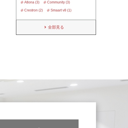
Atlona (3)
Community (3)
Crestron (2)
Smaart v8 (1)
全部見る