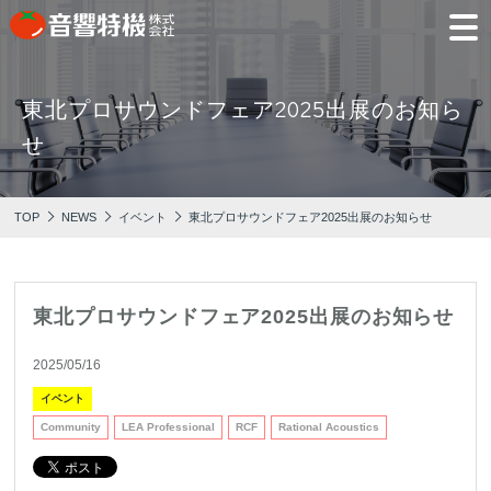
東北プロサウンドフェア2025出展のお知ら
JP
EN
せ
PRODUCTS
CONCEPT
⾳
会
モ
営
会
採
PRODUCTS
CONCEPT
COMPANY
製品情報
⾳響特機の特長
響
社
デ
業
社
用
TOP
NEWS
イベント
東北プロサウンドフェア2025出展のお知らせ
特
概
ル
所
沿
情
機
要
ル
革
報
PICK UP
TRAINING
の
ー
製品情報
⾳響特機の特長
企業情報
特
ム
特選情報
トレーニング
長
東北プロサウンドフェア2025出展のお知らせ
NEWS
COMPANY
新着情報
2025/05/16
企業情報
イベント
Community
LEA Professional
RCF
Rational Acoustics
REPAIR
AV TOMATO
CONTACT