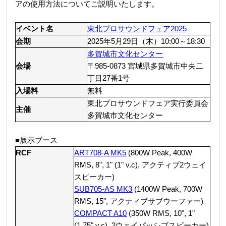
アの使用方法についてご説明いたします。
イベント名
東北プロサウンドフェア2025
会期
2025年5月29日（木）10:00～18:30
多賀城市文化センター
会場
〒985-0873 宮城県多賀城市中央二
丁目27番1号
入場料
無料
東北プロサウンドフェア実行委員会
主催
多賀城市文化センター
■展示ブース
RCF
ART708-A MK5
(800W Peak, 400W
RMS, 8", 1" (1" v.c), アクティブ2ウェイ
スピーカー)
SUB705-AS MK3
(1400W Peak, 700W
RMS, 15", アクティブサブウーファー)
COMPACT A10
(350W RMS, 10", 1"
(1.75" v.c), 2ウェイパッシブスピーカー)