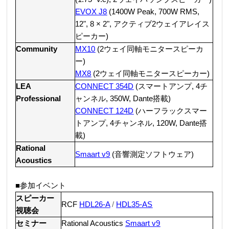
EVOX J8
(1400W Peak, 700W RMS,
12", 8 × 2", アクティブ2ウェイアレイス
ピーカー)
Community
MX10
(2ウェイ同軸モニタースピーカ
ー)
MX8
(2ウェイ同軸モニタースピーカー)
LEA
CONNECT 354D
(スマートアンプ, 4チ
Professional
ャンネル, 350W, Dante搭載)
CONNECT 124D
(ハーフラックスマー
トアンプ, 4チャンネル, 120W, Dante搭
載)
Rational
Smaart v9
(音響測定ソフトウェア)
Acoustics
■参加イベント
スピーカー
RCF
HDL26-A
/
HDL35-AS
視聴会
セミナー
Rational
Acoustics
Smaart v9