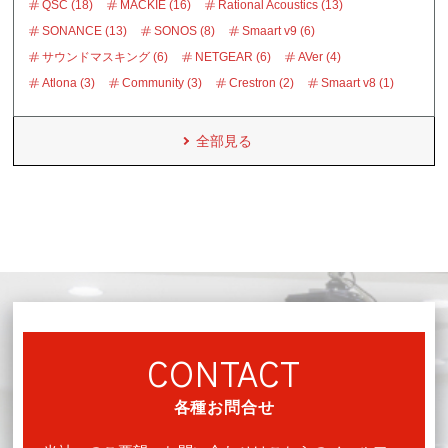
QSC (18)
MACKIE (16)
Rational Acoustics (13)
SONANCE (13)
SONOS (8)
Smaart v9 (6)
サウンドマスキング (6)
NETGEAR (6)
AVer (4)
Atlona (3)
Community (3)
Crestron (2)
Smaart v8 (1)
全部見る
CONTACT
各種お問合せ