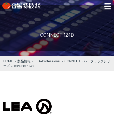
JP
EN
CONNECT 124D
PRODUCTS
CONCEPT
⾳
会
モ
営
会
採
PRODUCTS
CONCEPT
COMPANY
製品情報
⾳響特機の特長
響
社
デ
業
社
用
特
概
ル
所
沿
情
機
要
ル
革
報
PICK UP
TRAINING
の
ー
製品情報
⾳響特機の特長
企業情報
HOME
製品情報
LEA-Professional
CONNECT・ハーフラックシリ
＞
＞
＞
特
ム
ーズ
特選情報
トレーニング
＞ CONNECT 124D
長
NEWS
COMPANY
新着情報
企業情報
REPAIR
AV TOMATO
CONTACT