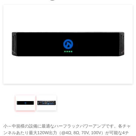
REQUEST
修理依頼
総合カタログ
お問合せ
小～中規模の設備に最適なハーフラックパワーアンプです。各チャ
ンネルあたり最大120W出力（@4Ω, 8Ω, 70V, 100V）が可能な4チ