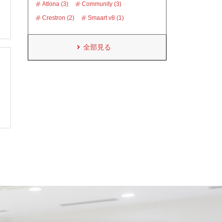
Atlona (3)
Community (3)
Crestron (2)
Smaart v8 (1)
全部見る