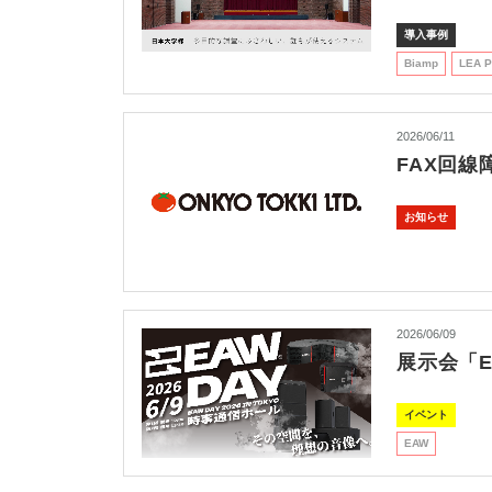
導入事例
Biamp
LEA P
2026/06/11
FAX回線
お知らせ
2026/06/09
展示会「E
イベント
EAW