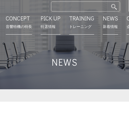
CONCEPT
PICK UP
TRAINING
NEWS
⾳響特機の特長
特選情報
トレーニング
新着情報
特長
モデルルーム
営業所
会社沿革
NEWS