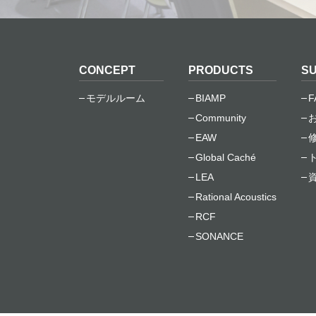
CONCEPT
PRODUCTS
S
モデルルーム
BIAMP
F
Community
EAW
Global Caché
LEA
Rational Acoustics
RCF
SONANCE