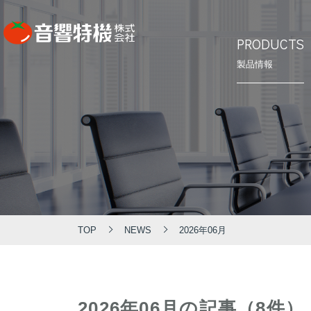
PRODUCTS
製品情報
⾳響特機の
会社概要
PRODUCTS
CONCEPT
COMPANY
製品情報
⾳響特機の特長
企業情報
TOP
NEWS
2026年06月
2026年06月の記事（8件）