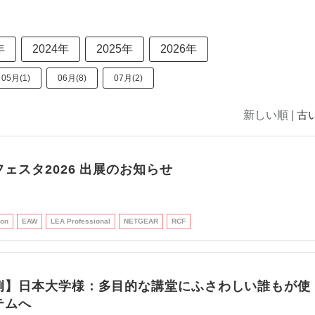
年
2024年
2025年
2026年
05月(1)
06月(8)
07月(2)
新しい順 |
古
ェスタ2026 出展のお知らせ
ron
EAW
LEA Professional
NETGEAR
RCF
例】日本大学様：多目的な講堂にふさわしい誰もが使
テムへ