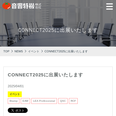
JP
EN
CONNECT2025に出展いたします
PRODUCTS
CONCEPT
⾳
会
モ
営
会
採
PRODUCTS
CONCEPT
COMPANY
製品情報
⾳響特機の特長
響
社
デ
業
社
用
TOP
NEWS
イベント
CONNECT2025に出展いたします
特
概
ル
所
沿
情
機
要
ル
革
報
PICK UP
TRAINING
の
ー
製品情報
⾳響特機の特長
企業情報
特
ム
特選情報
トレーニング
長
CONNECT2025に出展いたします
NEWS
COMPANY
新着情報
2025/04/01
企業情報
イベント
Biamp
EAW
LEA Professional
QSC
RCF
REPAIR
AV TOMATO
CONTACT