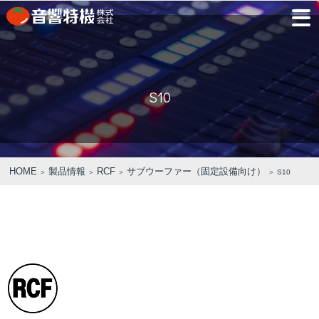
JP
EN
S10
PRODUCTS
CONCEPT
⾳
会
モ
営
会
採
PRODUCTS
CONCEPT
COMPANY
製品情報
⾳響特機の特長
響
社
デ
業
社
用
特
概
ル
所
沿
情
機
要
ル
革
報
PICK UP
TRAINING
の
ー
製品情報
⾳響特機の特長
企業情報
HOME
製品情報
RCF
サブウーファー（固定設備向け）
＞
＞
＞
＞ S10
特
ム
特選情報
トレーニング
長
NEWS
COMPANY
新着情報
企業情報
REPAIR
AV TOMATO
CONTACT