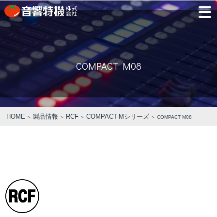
JP
EN
COMPACT M08
PRODUCTS
CONCEPT
⾳
会
モ
営
会
採
PRODUCTS
CONCEPT
COMPANY
製品情報
⾳響特機の特長
響
社
デ
業
社
用
特
概
ル
所
沿
情
機
要
ル
革
報
PICK UP
TRAINING
の
ー
製品情報
⾳響特機の特長
企業情報
HOME
製品情報
RCF
COMPACT-Mシリーズ
＞
＞
＞
＞ COMPACT M08
特
ム
特選情報
トレーニング
長
NEWS
COMPANY
新着情報
企業情報
REPAIR
AV TOMATO
CONTACT