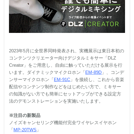
2023年5月に全世界同時発表され、実機展示は東日本初の
コンテンツクリエーター向けデジタルミキサー「DLZ
Creator」をご用意し、自由に触っていただける展示を行
います。ダイナミックマイクロホン「
EM-89D
」、コンデ
ンサーマイクロホン「
EM-91C
」を接続し、これから音楽
配信やコンテンツ制作などをはじめたい方で、ミキサー
の知識がない方でも簡単にセットアップができる設定方
法のデモンストレーションを実施いたします。
※注目の新製品
ノイズキャンセリング機能付完全ワイヤレスイヤホン
「
MP-20TWS
」