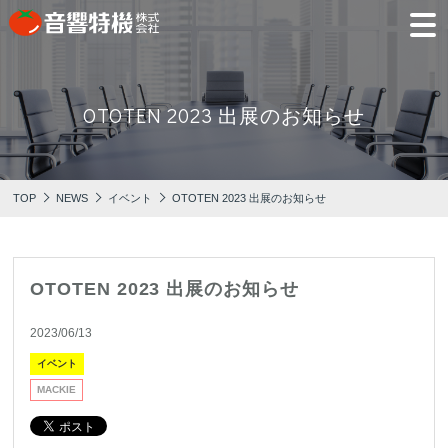
JP
EN
OTOTEN 2023 出展のお知らせ
PRODUCTS
CONCEPT
⾳
会
モ
営
会
採
PRODUCTS
CONCEPT
COMPANY
製品情報
⾳響特機の特長
響
社
デ
業
社
用
TOP
NEWS
イベント
OTOTEN 2023 出展のお知らせ
特
概
ル
所
沿
情
機
要
ル
革
報
PICK UP
TRAINING
の
ー
製品情報
⾳響特機の特長
企業情報
特
ム
特選情報
トレーニング
長
OTOTEN 2023 出展のお知らせ
NEWS
COMPANY
新着情報
2023/06/13
企業情報
イベント
MACKIE
REPAIR
AV TOMATO
CONTACT