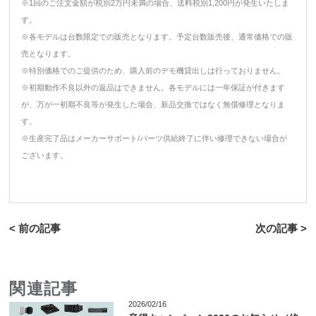
※1回のご注文金額が税別2万円未満の場合、送料税別1,200円が発生いたしま
す。
※各モデルは台数限定での販売となります。予定台数販売後、通常価格での販
売となります。
※特別価格でのご提供のため、購入前のデモ機貸出しは行っておりません。
※初期動作不良以外の返品はできません。各モデルには一年保証が付きます
が、万が一初期不良等が発生した場合、新品交換ではなく無償修理となりま
す。
※生産完了品はメーカーサポート/パーツ供給終了に伴い修理できない場合が
ございます。
< 前の記事
次の記事 >
関連記事
2026/02/16