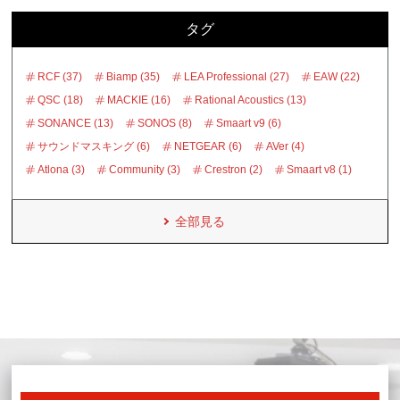
タグ
RCF (37)
Biamp (35)
LEA Professional (27)
EAW (22)
QSC (18)
MACKIE (16)
Rational Acoustics (13)
SONANCE (13)
SONOS (8)
Smaart v9 (6)
サウンドマスキング (6)
NETGEAR (6)
AVer (4)
Atlona (3)
Community (3)
Crestron (2)
Smaart v8 (1)
全部見る