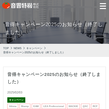
音得キャンペーン2025のお知らせ（終了し
JP
EN
ました）
PRODUCTS
CONCEPT
⾳
会
モ
営
会
採
PRODUCTS
CONCEPT
COMPANY
製品情報
⾳響特機の特長
響
社
デ
業
社
用
TOP
NEWS
キャンペーン
特
概
ル
所
沿
情
音得キャンペーン2025のお知らせ（終了しました）
機
要
ル
革
報
PICK UP
TRAINING
の
ー
製品情報
⾳響特機の特長
企業情報
特
ム
特選情報
トレーニング
長
NEWS
COMPANY
音得キャンペーン2025のお知らせ（終了しま
新着情報
した）
企業情報
2025/02/03
キャンペーン
REPAIR
AV TOMATO
CONTACT
Atlona
Biamp
EAW
LEA Professional
MACKIE
QSC
RCF