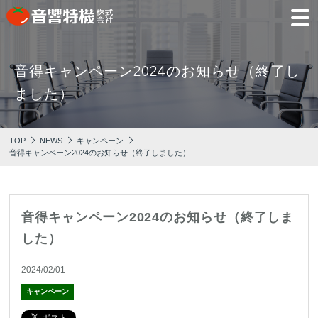
音得キャンペーン2024のお知らせ（終了し
JP
EN
ました）
PRODUCTS
CONCEPT
⾳
会
モ
営
会
採
PRODUCTS
CONCEPT
COMPANY
製品情報
⾳響特機の特長
響
社
デ
業
社
用
TOP
NEWS
キャンペーン
特
概
ル
所
沿
情
音得キャンペーン2024のお知らせ（終了しました）
機
要
ル
革
報
PICK UP
TRAINING
の
ー
製品情報
⾳響特機の特長
企業情報
特
ム
特選情報
トレーニング
長
NEWS
COMPANY
音得キャンペーン2024のお知らせ（終了しま
新着情報
した）
企業情報
2024/02/01
キャンペーン
REPAIR
AV TOMATO
CONTACT