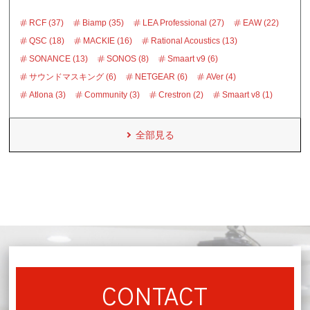
RCF (37)
Biamp (35)
LEA Professional (27)
EAW (22)
QSC (18)
MACKIE (16)
Rational Acoustics (13)
SONANCE (13)
SONOS (8)
Smaart v9 (6)
サウンドマスキング (6)
NETGEAR (6)
AVer (4)
Atlona (3)
Community (3)
Crestron (2)
Smaart v8 (1)
全部見る
CONTACT