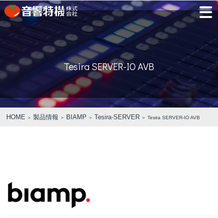
JP
EN
Tesira SERVER-IO AVB
PRODUCTS
CONCEPT
⾳
会
モ
営
会
採
PRODUCTS
CONCEPT
COMPANY
製品情報
⾳響特機の特長
響
社
デ
業
社
用
特
概
ル
所
沿
情
機
要
ル
革
報
PICK UP
TRAINING
の
ー
製品情報
⾳響特機の特長
企業情報
HOME
製品情報
BIAMP
Tesira-SERVER
＞
＞
＞
＞ Tesira SERVER-IO AVB
特
ム
特選情報
トレーニング
長
NEWS
COMPANY
新着情報
企業情報
REPAIR
AV TOMATO
CONTACT