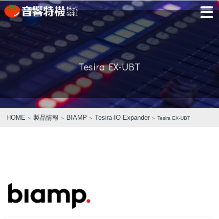
JP
EN
Tesira EX-UBT
PRODUCTS
CONCEPT
⾳
会
モ
営
会
採
PRODUCTS
CONCEPT
COMPANY
製品情報
⾳響特機の特長
響
社
デ
業
社
用
特
概
ル
所
沿
情
機
要
ル
革
報
PICK UP
TRAINING
の
ー
製品情報
⾳響特機の特長
企業情報
HOME
製品情報
BIAMP
Tesira-IO-Expander
＞
＞
＞
＞ Tesira EX-UBT
特
ム
特選情報
トレーニング
長
NEWS
COMPANY
新着情報
企業情報
REPAIR
AV TOMATO
CONTACT