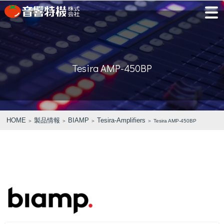
JP
EN
Tesira AMP-450BP
PRODUCTS
CONCEPT
⾳
会
モ
営
会
採
PRODUCTS
CONCEPT
COMPANY
製品情報
⾳響特機の特長
響
社
デ
業
社
用
特
概
ル
所
沿
情
機
要
ル
革
報
PICK UP
TRAINING
の
ー
製品情報
⾳響特機の特長
企業情報
HOME
製品情報
BIAMP
Tesira-Amplifiers
＞
＞
＞
＞ Tesira AMP-450BP
特
ム
特選情報
トレーニング
長
NEWS
COMPANY
新着情報
企業情報
REPAIR
AV TOMATO
CONTACT