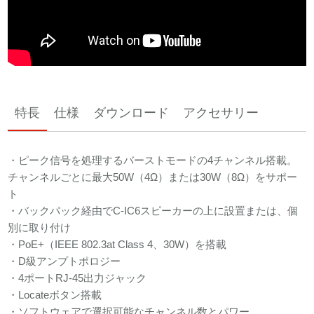
特長
仕様
ダウンロード
アクセサリー
・ピーク信号を処理するバーストモードの4チャンネル搭載。
チャンネルごとに最大50W（4Ω）または30W（8Ω）をサポー
ト
・バックパック経由でC-IC6スピーカーの上に設置または、個
別に取り付け
・PoE+（IEEE 802.3at Class 4、30W）を搭載
・D級アンプトポロジー
・4ポートRJ-45出力ジャック
・Locateボタン搭載
・ソフトウェアで選択可能なチャンネル数とパワー