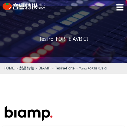
JP
EN
Tesira FORTE AVB CI
PRODUCTS
CONCEPT
⾳
会
モ
営
会
採
PRODUCTS
CONCEPT
COMPANY
製品情報
⾳響特機の特長
響
社
デ
業
社
用
特
概
ル
所
沿
情
機
要
ル
革
報
PICK UP
TRAINING
の
ー
製品情報
⾳響特機の特長
企業情報
HOME
製品情報
BIAMP
Tesira-Forte
＞
＞
＞
＞ Tesira FORTE AVB CI
特
ム
特選情報
トレーニング
長
NEWS
COMPANY
新着情報
企業情報
REPAIR
AV TOMATO
CONTACT