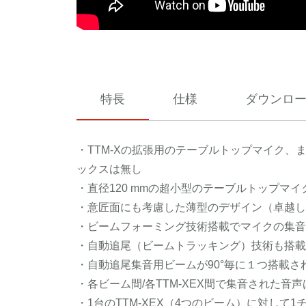
特長
仕様
ダウンロ
・TTM-Xの拡張用のテーブルトップマイク、
ックスは無し
・直径120 mmの超小型のテーブルトップマイ
・意匠面にも考慮した薄型のデザイン（卓越したデザイ
・ビームフォーミング技術搭載でマイクの集音
・自動追尾（ビームトラッキング）技術も搭載
・自動追尾集音用ビームが90°毎に１つ搭載さ
・各ビーム間/各TTM-XEX間で集音された
・1台のTTM-XEX（4つのビーム）に対して1