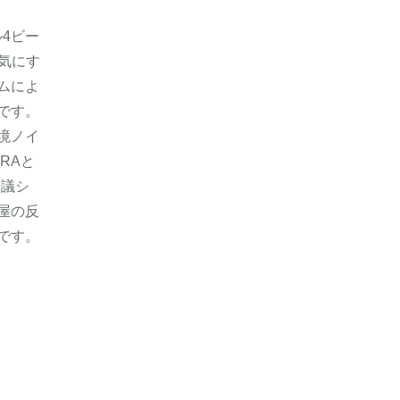
ル4ビー
気にす
ムによ
です。
境ノイ
RAと
会議シ
屋の反
です。