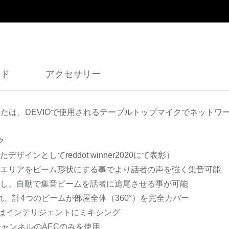
ード
アクセサリー
または、DEVIOで使用されるテーブルトップマイクでネットワ
ク
ンとしてreddot winner2020にて表彰）
エリアをビーム形状にする事でより話者の声を強く集音可能
し、自動で集音ビームを話者に追尾させる事が可能
れ、計4つのビームが部屋全体（360°）を完全カバー
音声はインテリジェントにミキシング
チャンネルのAECのみを使用