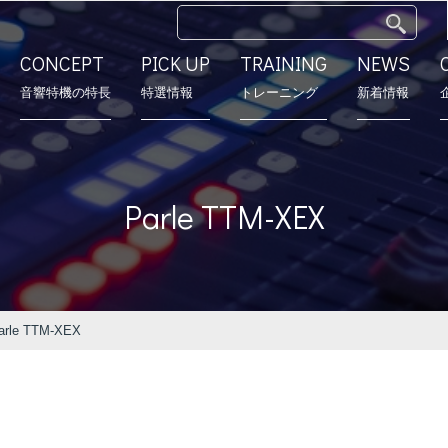
CONCEPT
PICK UP
TRAINING
NEWS
⾳響特機の特長
特選情報
トレーニング
新着情報
特長
モデルルーム
営業所
会社沿革
Parle TTM-XEX
rle TTM-XEX