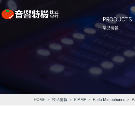
PRODUCTS
製品情報
⾳響特機の
会社概要
PRODUCTS
CONCEPT
COMPANY
製品情報
⾳響特機の特長
企業情報
HOME
＞
製品情報
＞
BIAMP
＞
Parle-Microphones
＞ Pa