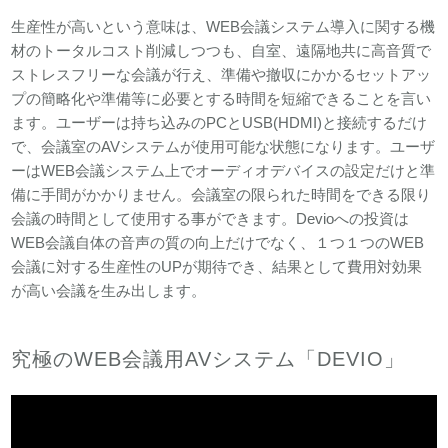
生産性が高いという意味は、WEB会議システム導入に関する機
材のトータルコスト削減しつつも、自室、遠隔地共に高音質で
ストレスフリーな会議が行え、準備や撤収にかかるセットアッ
プの簡略化や準備等に必要とする時間を短縮できることを言い
ます。ユーザーは持ち込みのPCとUSB(HDMI)と接続するだけ
で、会議室のAVシステムが使用可能な状態になります。ユーザ
ーはWEB会議システム上でオーディオデバイスの設定だけと準
備に手間がかかりません。会議室の限られた時間をできる限り
会議の時間として使用する事ができます。Devioへの投資は
WEB会議自体の音声の質の向上だけでなく、１つ１つのWEB
会議に対する生産性のUPが期待でき、結果として費用対効果
が高い会議を生み出します。
究極のWEB会議用AVシステム「DEVIO」