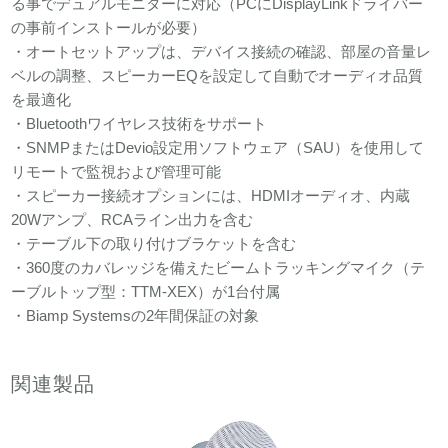
る事でデュアルモニターに対応（PCにDisplayLinkドライバー
の事前インストールが必要）
・オートセットアップは、デバイス接続の確認、部屋の音量レ
ベルの調整、スピーカーEQを設定して自動でオーディオ品質
を最適化
・Bluetoothワイヤレス技術をサポート
・SNMPまたはDevio設定用ソフトウェア（SAU）を使用して
リモートで監視および管理可能
・スピーカー接続オプションには、HDMIオーディオ、内蔵
20Wアンプ、RCAライン出力を含む
・テーブル下の取り付けブラケットを含む
・360度のカバレッジを備えたビームトラッキングマイク（テ
ーブルトップ型：TTM-XEX）が1台付属
・Biamp Systemsの2年間保証の対象
関連製品