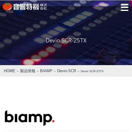
JP
EN
Devio SCR-25TX
PRODUCTS
CONCEPT
⾳
会
モ
営
会
採
PRODUCTS
CONCEPT
COMPANY
製品情報
⾳響特機の特長
響
社
デ
業
社
用
特
概
ル
所
沿
情
機
要
ル
革
報
PICK UP
TRAINING
の
ー
製品情報
⾳響特機の特長
企業情報
HOME
製品情報
BIAMP
Devio-SCR
＞
＞
＞
＞ Devio SCR-25TX
特
ム
特選情報
トレーニング
長
NEWS
COMPANY
新着情報
企業情報
REPAIR
AV TOMATO
CONTACT