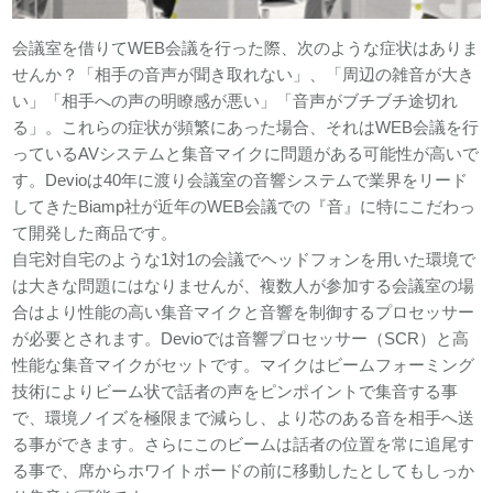
会議室を借りてWEB会議を行った際、次のような症状はありま
せんか？「相手の音声が聞き取れない」、「周辺の雑音が大き
い」「相手への声の明瞭感が悪い」「音声がブチブチ途切れ
る」。これらの症状が頻繁にあった場合、それはWEB会議を行
っているAVシステムと集音マイクに問題がある可能性が高いで
す。Devioは40年に渡り会議室の音響システムで業界をリード
してきたBiamp社が近年のWEB会議での『音』に特にこだわっ
て開発した商品です。
自宅対自宅のような1対1の会議でヘッドフォンを用いた環境で
は大きな問題にはなりませんが、複数人が参加する会議室の場
合はより性能の高い集音マイクと音響を制御するプロセッサー
が必要とされます。Devioでは音響プロセッサー（SCR）と高
性能な集音マイクがセットです。マイクはビームフォーミング
技術によりビーム状で話者の声をピンポイントで集音する事
で、環境ノイズを極限まで減らし、より芯のある音を相手へ送
る事ができます。さらにこのビームは話者の位置を常に追尾す
る事で、席からホワイトボードの前に移動したとしてもしっか