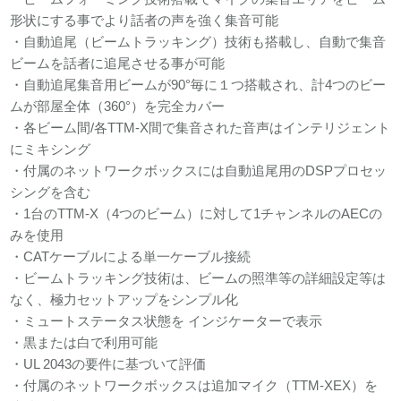
形状にする事でより話者の声を強く集音可能
・自動追尾（ビームトラッキング）技術も搭載し、自動で集音
ビームを話者に追尾させる事が可能
・自動追尾集音用ビームが90°毎に１つ搭載され、計4つのビー
ムが部屋全体（360°）を完全カバー
・各ビーム間/各TTM-X間で集音された音声はインテリジェント
にミキシング
・付属のネットワークボックスには自動追尾用のDSPプロセッ
シングを含む
・1台のTTM-X（4つのビーム）に対して1チャンネルのAECの
みを使用
・CATケーブルによる単一ケーブル接続
・ビームトラッキング技術は、ビームの照準等の詳細設定等は
なく、極力セットアップをシンプル化
・ミュートステータス状態を インジケーターで表示
・黒または白で利用可能
・UL 2043の要件に基づいて評価
・付属のネットワークボックスは追加マイク（TTM-XEX）を