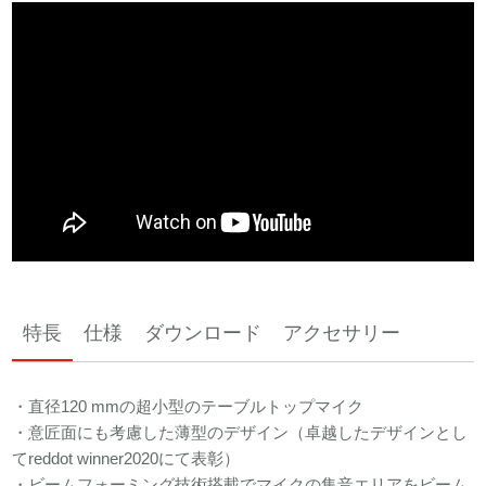
特長
仕様
ダウンロード
アクセサリー
・直径120 mmの超小型のテーブルトップマイク
・意匠面にも考慮した薄型のデザイン（卓越したデザインとし
てreddot winner2020にて表彰）
・ビームフォーミング技術搭載でマイクの集音エリアをビーム