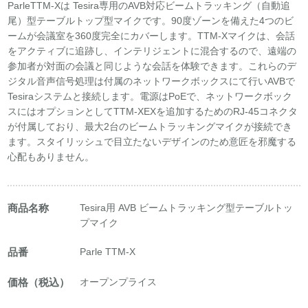
ParleTTM-Xは Tesira専用のAVB対応ビームトラッキング（自動追
尾）型テーブルトップ型マイクです。90度ゾーンを備えた4つのビ
ームが会議室を360度完全にカバーします。TTM-Xマイクは、会話
をアクティブに追跡し、インテリジェントに混合するので、遠端の
参加者が対面の会議と同じような会話を体験できます。これらのデ
ジタル音声信号処理は付属のネットワークボックスにて行いAVBで
Tesiraシステムと接続します。電源はPoEで、ネットワークボック
スにはオプションとしてTTM-XEXを追加するためのRJ-45コネクタ
が付属しており、最大2台のビームトラッキングマイクが接続でき
ます。スタイリッシュで目立たないデザインのため意匠を邪魔する
心配もありません。
商品名称
Tesira用 AVB ビームトラッキング型テーブルトッ
プマイク
品番
Parle TTM-X
価格（税込）
オープンプライス