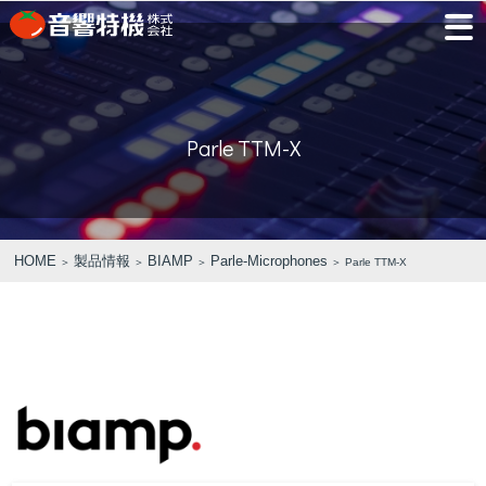
JP
EN
Parle TTM-X
PRODUCTS
CONCEPT
⾳
会
モ
営
会
採
PRODUCTS
CONCEPT
COMPANY
製品情報
⾳響特機の特長
響
社
デ
業
社
用
特
概
ル
所
沿
情
機
要
ル
革
報
PICK UP
TRAINING
の
ー
製品情報
⾳響特機の特長
企業情報
HOME
製品情報
BIAMP
Parle-Microphones
＞
＞
＞
＞ Parle TTM-X
特
ム
特選情報
トレーニング
長
NEWS
COMPANY
新着情報
企業情報
REPAIR
AV TOMATO
CONTACT