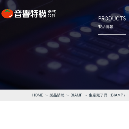
PRODUCTS
製品情報
⾳響特機の
会社概要
PRODUCTS
CONCEPT
COMPANY
製品情報
⾳響特機の特長
企業情報
HOME
＞
製品情報
＞
BIAMP
＞
生産完了品（BIAMP）