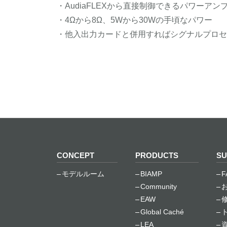
・AudiaFLEXから直接制御できるパワーアン
・4Ωから8Ω、5Wから30Wの手頃なパワー
・他入出力カードと併用すればシグナルプロセ
CONCEPT
PRODUCTS
SU
モデルルーム
BIAMP
F
Community
EAW
Global Caché
LEA