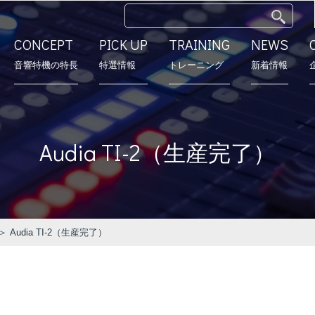
CONCEPT
PICK UP
TRAINING
NEWS
⾳響特機の特長
特選情報
トレーニング
新着情報
特長
モデルルーム
営業所
会社沿革
Audia TI-2（生産完了）
＞ Audia TI-2（生産完了）