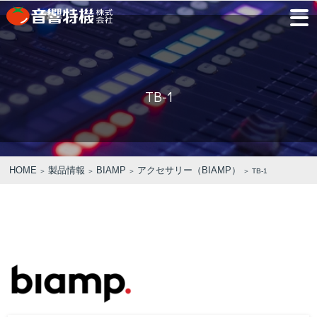
JP
EN
TB-1
PRODUCTS
CONCEPT
⾳
会
モ
営
会
採
PRODUCTS
CONCEPT
COMPANY
製品情報
⾳響特機の特長
響
社
デ
業
社
用
特
概
ル
所
沿
情
機
要
ル
革
報
PICK UP
TRAINING
の
ー
製品情報
⾳響特機の特長
企業情報
HOME
製品情報
BIAMP
アクセサリー（BIAMP）
＞
＞
＞
＞ TB-1
特
ム
特選情報
トレーニング
長
NEWS
COMPANY
新着情報
企業情報
REPAIR
AV TOMATO
CONTACT