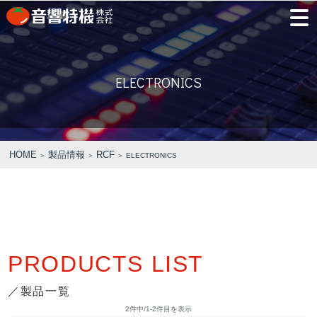
JP
EN
ELECTRONICS
PRODUCTS
CONCEPT
⾳
会
モ
営
会
採
PRODUCTS
CONCEPT
COMPANY
製品情報
⾳響特機の特長
響
社
デ
業
社
用
特
概
ル
所
沿
情
機
要
ル
革
報
HOME
製品情報
RCF
＞
＞
＞ ELECTRONICS
PICK UP
TRAINING
の
ー
製品情報
⾳響特機の特長
企業情報
特
ム
特選情報
トレーニング
長
NEWS
COMPANY
新着情報
企業情報
PRODUCTS LIST
／製品一覧
REPAIR
AV TOMATO
CONTACT
2件中/1-2件目を表示