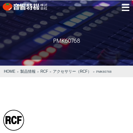
JP
EN
PMK60768
PRODUCTS
CONCEPT
⾳
会
モ
営
会
採
PRODUCTS
CONCEPT
COMPANY
製品情報
⾳響特機の特長
響
社
デ
業
社
用
特
概
ル
所
沿
情
機
要
ル
革
報
PICK UP
TRAINING
の
ー
製品情報
⾳響特機の特長
企業情報
HOME
製品情報
RCF
アクセサリー（RCF）
＞
＞
＞
＞ PMK60768
特
ム
特選情報
トレーニング
長
NEWS
COMPANY
新着情報
企業情報
REPAIR
AV TOMATO
CONTACT