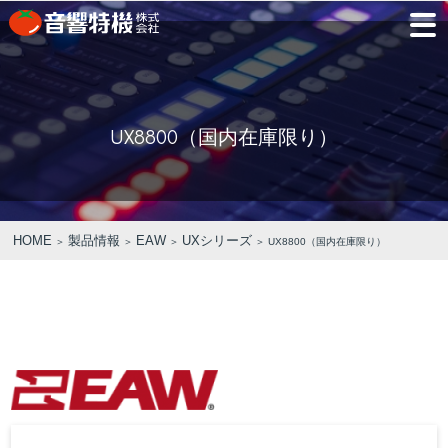
JP
EN
UX8800（国内在庫限り）
PRODUCTS
CONCEPT
⾳
会
モ
営
会
採
PRODUCTS
CONCEPT
COMPANY
製品情報
⾳響特機の特長
響
社
デ
業
社
用
特
概
ル
所
沿
情
機
要
ル
革
報
PICK UP
TRAINING
の
ー
製品情報
⾳響特機の特長
企業情報
HOME
製品情報
EAW
UXシリーズ
＞
＞
＞
＞ UX8800（国内在庫限り）
特
ム
特選情報
トレーニング
長
NEWS
COMPANY
新着情報
企業情報
REPAIR
AV TOMATO
CONTACT