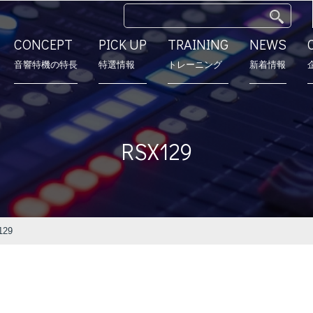
CONCEPT
PICK UP
TRAINING
NEWS
⾳響特機の特長
特選情報
トレーニング
新着情報
特長
モデルルーム
営業所
会社沿革
RSX129
129