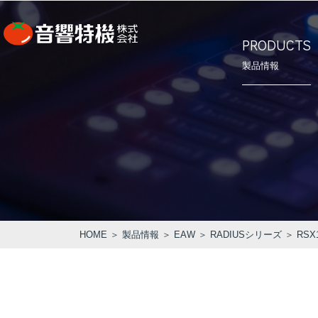
PRODUCTS
製品情報
⾳響特機の
会社概要
PRODUCTS
CONCEPT
COMPANY
製品情報
⾳響特機の特長
企業情報
HOME
＞
製品情報
＞
EAW
＞
RADIUSシリーズ
＞ RSX