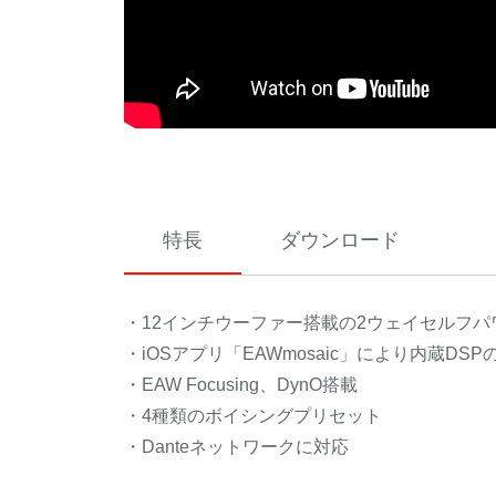
特長
ダウンロード
・12インチウーファー搭載の2ウェイセルフ
・iOSアプリ「EAWmosaic」により内蔵D
・EAW Focusing、DynO搭載
・4種類のボイシングプリセット
・Danteネットワークに対応