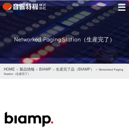
JP
EN
Networked Paging Station（生産完了）
PRODUCTS
CONCEPT
⾳
会
モ
営
会
採
PRODUCTS
CONCEPT
COMPANY
製品情報
⾳響特機の特長
響
社
デ
業
社
用
特
概
ル
所
沿
情
機
要
ル
革
報
PICK UP
TRAINING
の
ー
製品情報
⾳響特機の特長
企業情報
HOME
製品情報
BIAMP
生産完了品（BIAMP）
＞
＞
＞
＞ Networked Paging
特
ム
Station（生産完了）
特選情報
トレーニング
長
NEWS
COMPANY
新着情報
企業情報
REPAIR
AV TOMATO
CONTACT