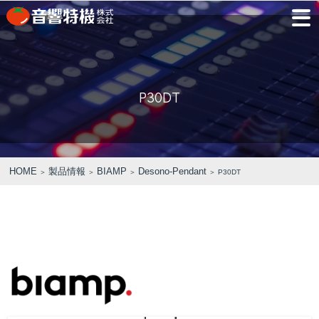
JP
EN
P30DT
PRODUCTS
CONCEPT
⾳
会
モ
営
会
採
PRODUCTS
CONCEPT
COMPANY
製品情報
⾳響特機の特長
響
社
デ
業
社
用
特
概
ル
所
沿
情
機
要
ル
革
報
PICK UP
TRAINING
の
ー
製品情報
⾳響特機の特長
企業情報
HOME
製品情報
BIAMP
Desono-Pendant
＞
＞
＞
＞ P30DT
特
ム
特選情報
トレーニング
長
NEWS
COMPANY
新着情報
企業情報
REPAIR
AV TOMATO
CONTACT