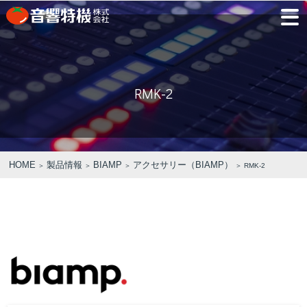
JP
EN
RMK-2
PRODUCTS
CONCEPT
⾳
会
モ
営
会
採
PRODUCTS
CONCEPT
COMPANY
製品情報
⾳響特機の特長
響
社
デ
業
社
用
特
概
ル
所
沿
情
機
要
ル
革
報
PICK UP
TRAINING
の
ー
製品情報
⾳響特機の特長
企業情報
HOME
製品情報
BIAMP
アクセサリー（BIAMP）
＞
＞
＞
＞ RMK-2
特
ム
特選情報
トレーニング
長
NEWS
COMPANY
新着情報
企業情報
REPAIR
AV TOMATO
CONTACT