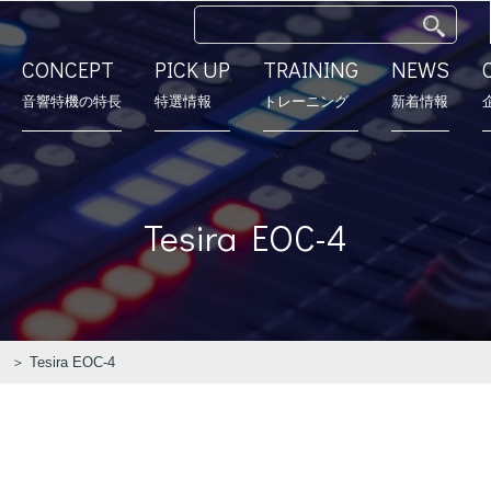
CONCEPT
PICK UP
TRAINING
NEWS
⾳響特機の特長
特選情報
トレーニング
新着情報
特長
モデルルーム
営業所
会社沿革
Tesira EOC-4
）
＞ Tesira EOC-4