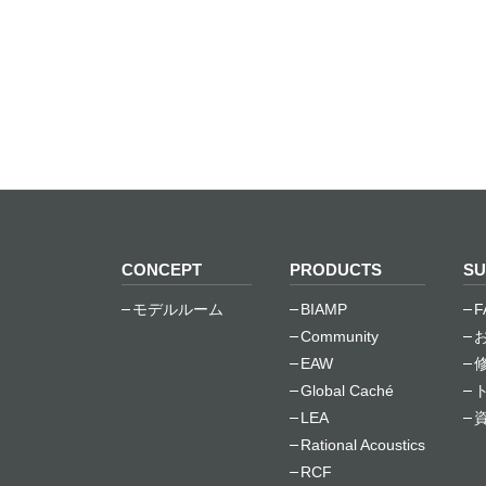
CONCEPT
PRODUCTS
SU
モデルルーム
BIAMP
F
Community
EAW
Global Caché
LEA
Rational Acoustics
RCF