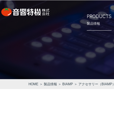
PRODUCTS
製品情報
⾳響特機の
会社概要
PRODUCTS
CONCEPT
COMPANY
製品情報
⾳響特機の特長
企業情報
HOME
＞
製品情報
＞
BIAMP
＞
アクセサリー（BIAMP