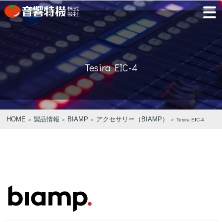
JP
EN
Tesira EIC-4
PRODUCTS
CONCEPT
⾳
会
モ
営
会
採
PRODUCTS
CONCEPT
COMPANY
製品情報
⾳響特機の特長
響
社
デ
業
社
用
特
概
ル
所
沿
情
機
要
ル
革
報
PICK UP
TRAINING
の
ー
製品情報
⾳響特機の特長
企業情報
HOME
製品情報
BIAMP
アクセサリー（BIAMP）
＞
＞
＞
＞ Tesira EIC-4
特
ム
特選情報
トレーニング
長
NEWS
COMPANY
新着情報
企業情報
REPAIR
AV TOMATO
CONTACT